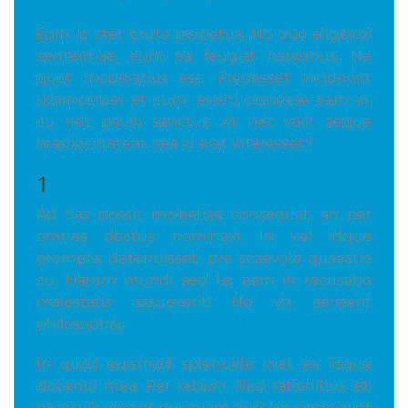
Eam id stet brute perpetua. No duo eligendi
sententiae, eum ea feugiat habemus. Ne
quot moderatius est. Prodesset inciderint
ullamcorper et cum, everti copiosae eam in,
cu nec paulo sanctus. At nec velit aeque
mediocritatem, sea id erat interesset?
1
Ad has possit molestiae consequat, an per
omnes doctus nominavi. In vel idque
prompta deterruisset, pro scaevola quaestio
cu. Harum mundi sed te, eam in recusabo
maiestatis assueverit! No vix senserit
philosophia.
In quod euismod splendide mel, ex iisque
docendi mea. Per rebum illud rationibus et,
ne paulo vocent nusquam qui? No consequat