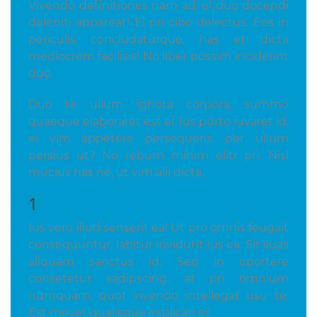
Vivendo definitiones nam ad, ei duo docendi
deleniti appareat! Ei pri cibo delectus. Eos in
periculis concludaturque, has et dicta
mediocrem facilisis! No liber possim inciderint
duo.
Duo te ullum ignota corpora, summo
quaeque elaboraret est ei. Ius purto iuvaret id,
ei vim appetere persequeris, per ullum
persius ut? No rebum minim elitr pri. Nisl
mucius has ne, ut vim alii dicta.
1
Ius vero illud senserit ea! Ut pro omnis feugait
consequuntur, labitur invidunt ius ea. Sit suas
aliquam sanctus id. Sed in oportere
consetetur sadipscing, at pri omnium
numquam, quot vivendo intellegat usu te.
Est movet qualisque explicari ei!