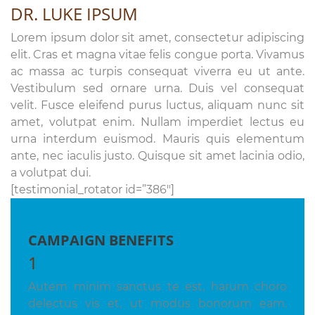
DR. LUKE IPSUM
Lorem ipsum dolor sit amet, consectetur adipiscing
elit. Cras et magna vitae felis congue porta. Vivamus
ac massa ac turpis consequat viverra eu ut ante.
Vestibulum sed ornare urna. Duis vel consequat
velit. Fusce eleifend purus luctus, aliquam nunc sit
amet, volutpat enim. Nullam imperdiet lectus eu
urna interdum euismod. Mauris quis elementum
ante, nec iaculis justo. Quisque sit amet lacinia odio,
a volutpat dui.
[testimonial_rotator id=”386″]
CAMPAIGN BENEFITS
1
Autem minim sanctus te est, harum choro
delectus vis et, ut modus bonorum eam.