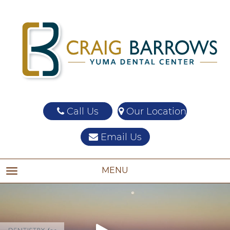
Call Us
Our Location
Email Us
MENU
TOGGLE NAVIGATION